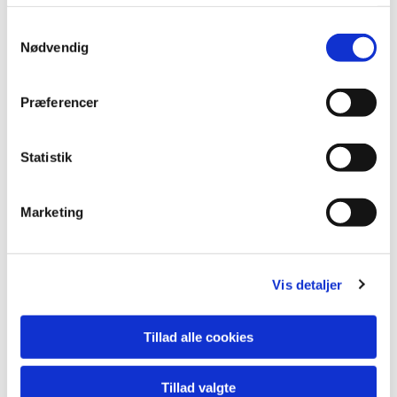
Samtykkevalg
Rasmus Thomsen
Nødvendig
Medlem
Lillevorde Kær 11, Gudumholm
Præferencer
9280 Storvorde
rasmus.thomsen@alfalaval.com
Statistik
Tlf: 61 86 65 32
Marketing
Jan Brogaard
Vis detaljer
Sognepræst
Fælledparken 21, Gudumholm
9280 Storvorde
Tillad alle cookies
jabr@km.dk
Tillad valgte