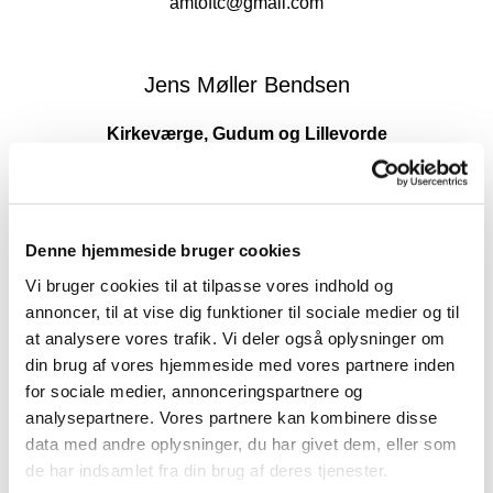
amtoftc@gmail.com
Jens Møller Bendsen
Kirkeværge, Gudum og Lillevorde
Køltoften 11, Lillevorde
9280 Storvorde
jens_bendsen@hotmail.com
Denne hjemmeside bruger cookies
Vi bruger cookies til at tilpasse vores indhold og
Birgit Kirkegaard Bendsen
annoncer, til at vise dig funktioner til sociale medier og til
at analysere vores trafik. Vi deler også oplysninger om
Medlem
din brug af vores hjemmeside med vores partnere inden
Gudumholmvej 14, Kærsholm
for sociale medier, annonceringspartnere og
9280 Storvorde
analysepartnere. Vores partnere kan kombinere disse
b-bendsen@hotmail.com
data med andre oplysninger, du har givet dem, eller som
de har indsamlet fra din brug af deres tjenester.