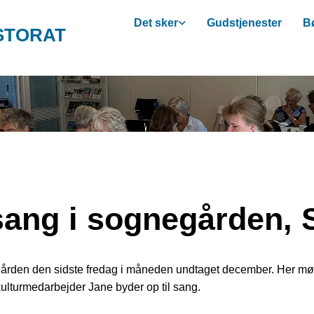
Det sker
Gudstjenester
Bø
STORAT
ang i sognegården, 
ården den sidste fredag i måneden undtaget december. Her mød
lturmedarbejder Jane byder op til sang.