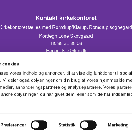
Kontakt kirkekontoret
Kirkekontoret fælles med Romdrup/Klarup, Romdrup sognegård
Kordegn Lone Skovgaard
Tlf. 98 31 88 08
E-mail: lsje@km.dk
Mandag og torsdag fra 9.00-14.00.
 cookies
passe vores indhold og annoncer, til at vise dig funktioner til soci
fik. Vi deler også oplysninger om din brug af vores hjemmeside m
 medier, annonceringspartnere og analysepartnere. Vores partne
ndre oplysninger, du har givet dem, eller som de har indsamlet 
Privatlivspolitik
Log på ChurchDesk
Præferencer
Statistik
Marketing