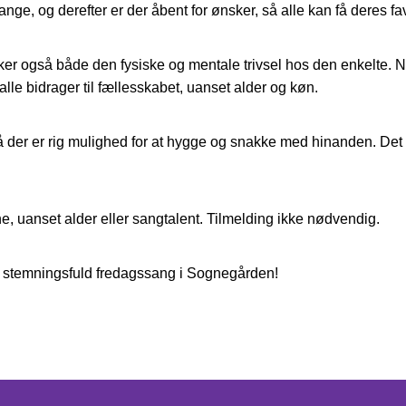
nge, og derefter er der åbent for ønsker, så alle kan få deres fav
rker også både den fysiske og mentale trivsel hos den enkelte. 
le bidrager til fællesskabet, uanset alder og køn.
 så der er rig mulighed for at hygge og snakke med hinanden. D
ne, uanset alder eller sangtalent. Tilmelding ikke nødvendig.
 og stemningsfuld fredagssang i Sognegården!