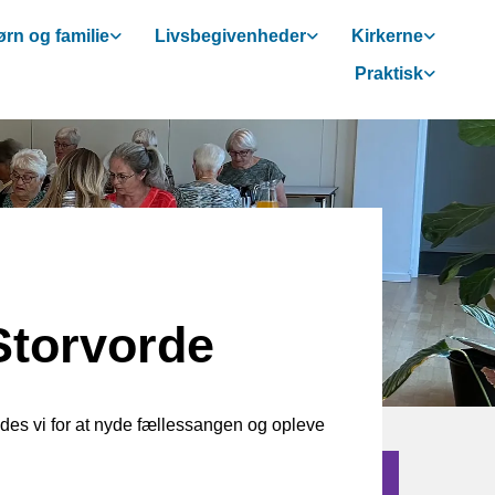
rn og familie
Livsbegivenheder
Kirkerne
Praktisk
Storvorde
es vi for at nyde fællessangen og opleve