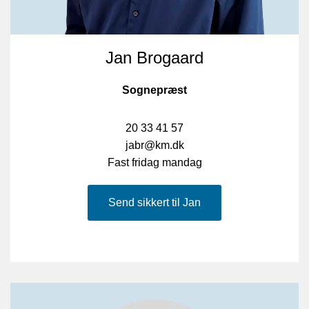
Jan Brogaard
Sognepræst
20 33 41 57
jabr@km.dk
Fast fridag mandag
Send sikkert til Jan