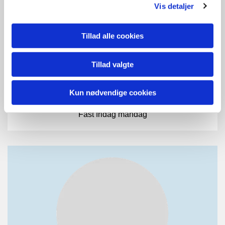
Vis detaljer
Jette Bratholt Petersen
Tillad alle cookies
Graver:
Gudum og Lillevorde
Tillad valgte
61 36 36 18
gudumlillevordegraver@gmail.com
Kun nødvendige cookies
Fast fridag mandag