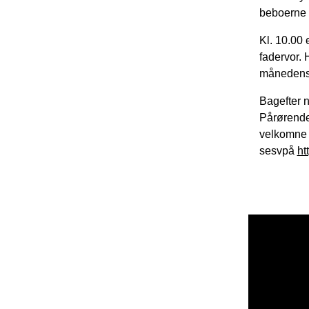
beboerne t
Kl. 10.00 
fadervor. 
månedens
Bagefter n
Pårørende 
velkomne 
sesvpå
ht