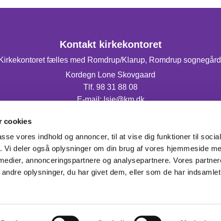
Kontakt kirkekontoret
Kirkekontoret fælles med Romdrup/Klarup, Romdrup sognegård
Kordegn Lone Skovgaard
Tlf. 98 31 88 08
E-mail: lsje@km.dk
Mandag og torsdag fra 9.00-14.00.
 cookies
passe vores indhold og annoncer, til at vise dig funktioner til soci
fik. Vi deler også oplysninger om din brug af vores hjemmeside m
 medier, annonceringspartnere og analysepartnere. Vores partne
ndre oplysninger, du har givet dem, eller som de har indsamlet 
Privatlivspolitik
Log på ChurchDesk