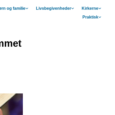
rn og familie
Livsbegivenheder
Kirkerne
Praktisk
emmet