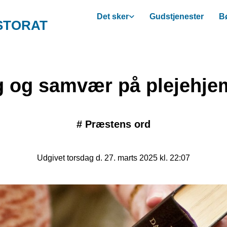
Det sker
Gudstjenester
Bø
STORAT
 og samvær på plejehj
#
Præstens ord
Udgivet torsdag d. 27. marts 2025 kl. 22:07