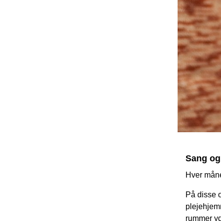
Sang og
Hver måne
På disse 
plejehjemm
rummer yd