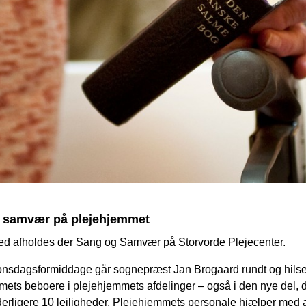
 samvær på plejehjemmet
d afholdes der Sang og Samvær på Storvorde Plejecenter.
onsdagsformiddage går sognepræst Jan Brogaard rundt og hilse
ets beboere i plejehjemmets afdelinger – også i den nye del, 
erligere 10 lejligheder. Plejehjemmets personale hjælper med 