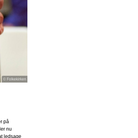
© Folkekirken
r på
der nu
at ledsage