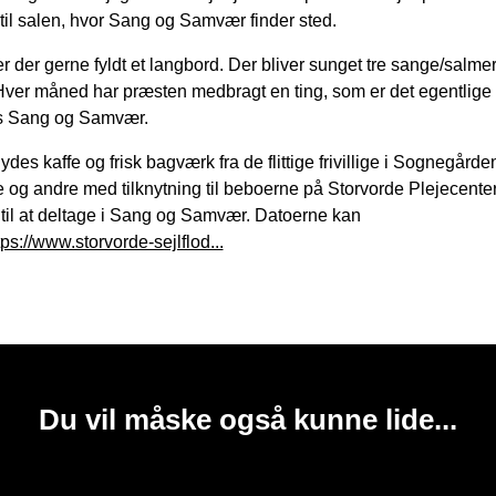
il salen, hvor Sang og Samvær finder sted.
er der gerne fyldt et langbord. Der bliver sunget tre sange/salme
Hver måned har præsten medbragt en ting, som er det egentlige 
 Sang og Samvær.
ydes kaffe og frisk bagværk fra de flittige frivillige i Sognegård
og andre med tilknytning til beboerne på Storvorde Plejecenter
til at deltage i Sang og Samvær. Datoerne kan
tps://www.storvorde-sejlflod...
Du vil måske også kunne lide...