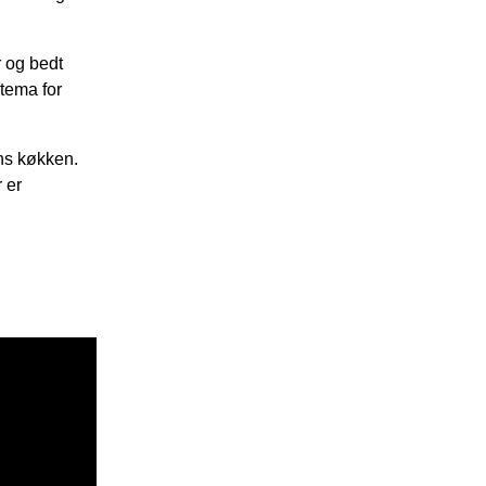
r og bedt
tema for
ens køkken.
 er