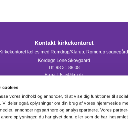
Kontakt kirkekontoret
Kirkekontoret fælles med Romdrup/Klarup, Romdrup sognegård
Kordegn Lone Skovgaard
Tlf. 98 31 88 08
E-mail: lsje@km.dk
Mandag og torsdag fra 9.00-14.00.
 cookies
passe vores indhold og annoncer, til at vise dig funktioner til soci
fik. Vi deler også oplysninger om din brug af vores hjemmeside m
 medier, annonceringspartnere og analysepartnere. Vores partne
ndre oplysninger, du har givet dem, eller som de har indsamlet 