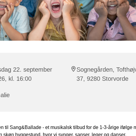
rsdag 22. september
Sognegården, Tofthøj
6, kl. 16:00
37, 9280 Storvorde
alie
til Sang&Ballade - et musikalsk tilbud for de 1-3-årige ifølge
 skøn hyggestund, hvor vi synger, sanser, leger og danser.