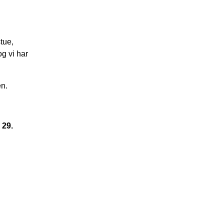
tue,
g vi har
en.
 29.