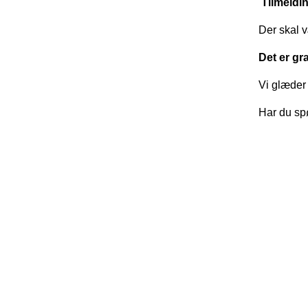
️
Tilmeldi
Der skal v
Det er gra
Vi glæder 
Har du sp