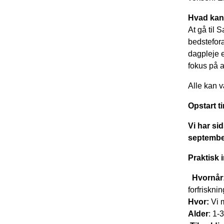
Hvad kan
At gå til 
bedsteforæ
dagpleje e
fokus på a
Alle kan v
Opstart t
Vi har si
september
Praktisk 
️ Hvornår
forfrisknin
Hvor:
Vi m
Alder
: 1-