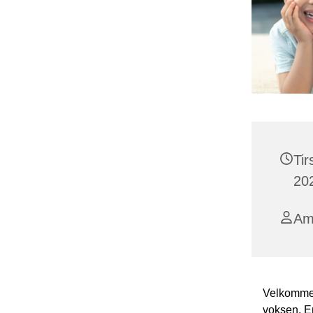
Ti
202
Am
Velkommen 
voksen. En