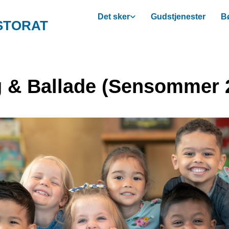
Det sker
Gudstjenester
Bø
STORAT
 & Ballade (Sensommer 