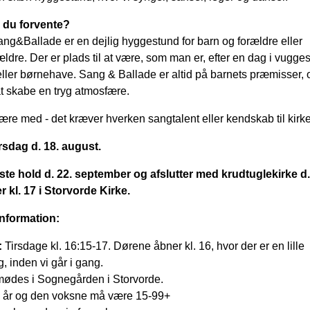
 du forvente?
Sang&Ballade er en dejlig hyggestund for barn og forældre eller
ldre. Der er plads til at være, som man er, efter en dag i vugges
ller børnehave. Sang & Ballade er altid på barnets præmisser, o
t skabe en tryg atmosfære.
ære med - det kræver hverken sangtalent eller kendskab til kirk
irsdag d. 18. august.
dste hold d. 22. september og afslutter med krudtuglekirke d.
 kl. 17 i Storvorde Kirke.
information:
:
Tirsdage kl. 16:15-17. Dørene åbner kl. 16, hvor der er en lille
g, inden vi går i gang.
ødes i Sognegården i Storvorde.
3 år og den voksne må være 15-99+