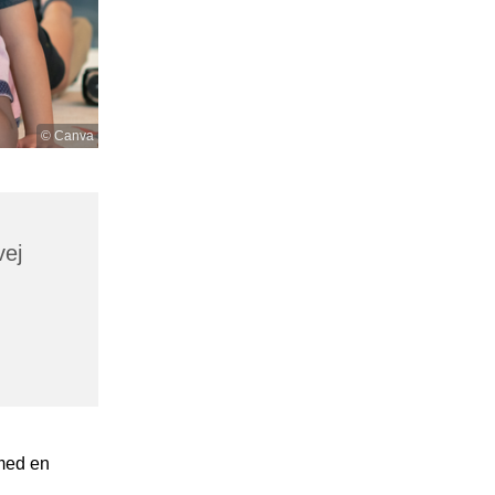
© Canva
vej
 med en