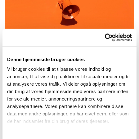
Denne hjemmeside bruger cookies
Referat 22-06-22
Vi bruger cookies til at tilpasse vores indhold og
annoncer, til at vise dig funktioner til sociale medier og til
https://api2.churchdesk.com/fi...
at analysere vores trafik. Vi deler også oplysninger om
din brug af vores hjemmeside med vores partnere inden
for sociale medier, annonceringspartnere og
analysepartnere. Vores partnere kan kombinere disse
data med andre oplysninger, du har givet dem, eller som
de har indsamlet fra din brug af deres tjenester.
Du vil måske også kunne lide...
Samtykkevalg