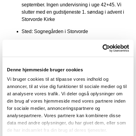
september. Ingen undervisning i uge 42+45. Vi
slutter med en gudstjeneste 1. søndag i advent i
Storvorde Kirke
Sted: Sognegården i Storvorde
Hvem: 3. klasserne på Tofthøjskolen
Har du spørgsmål, er du meget velkommen til at
kontakte Amalie på
amc@km.dk
Denne hjemmeside bruger cookies
Vi bruger cookies til at tilpasse vores indhold og
annoncer, til at vise dig funktioner til sociale medier og til
at analysere vores trafik. Vi deler også oplysninger om
din brug af vores hjemmeside med vores partnere inden
for sociale medier, annonceringspartnere og
analysepartnere. Vores partnere kan kombinere disse
data med andre oplysninger, du har givet dem, eller som
de har indsamlet fra din brug af deres tjenester.