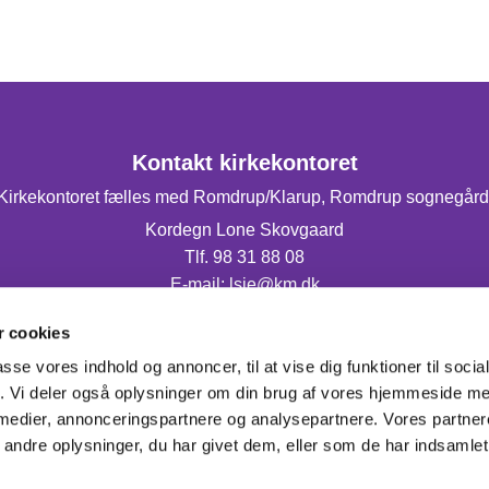
Kontakt kirkekontoret
Kirkekontoret fælles med Romdrup/Klarup, Romdrup sognegård
Kordegn Lone Skovgaard
Tlf. 98 31 88 08
E-mail: lsje@km.dk
Mandag og torsdag fra 9.00-14.00.
 cookies
passe vores indhold og annoncer, til at vise dig funktioner til soci
fik. Vi deler også oplysninger om din brug af vores hjemmeside m
 medier, annonceringspartnere og analysepartnere. Vores partne
ndre oplysninger, du har givet dem, eller som de har indsamlet 