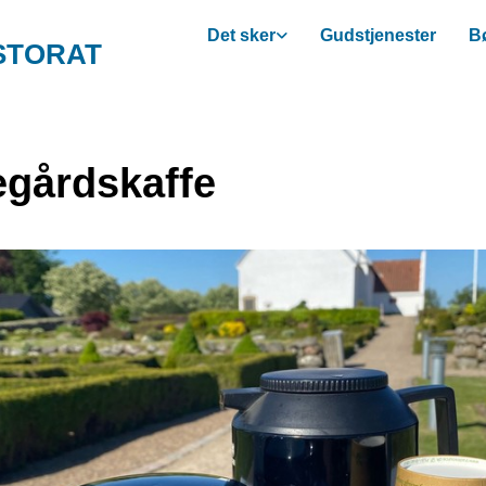
Det sker
Gudstjenester
Bø
STORAT
egårdskaffe