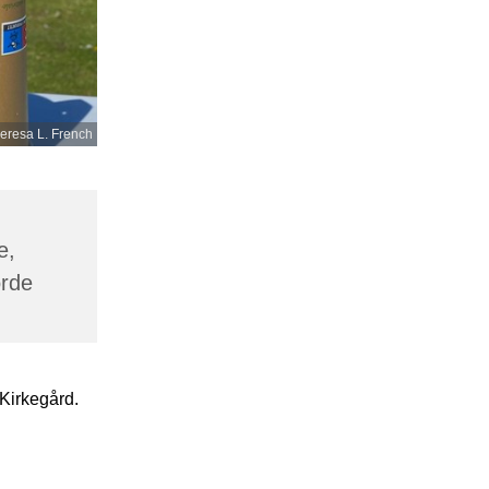
eresa L. French
e,
orde
 Kirkegård.