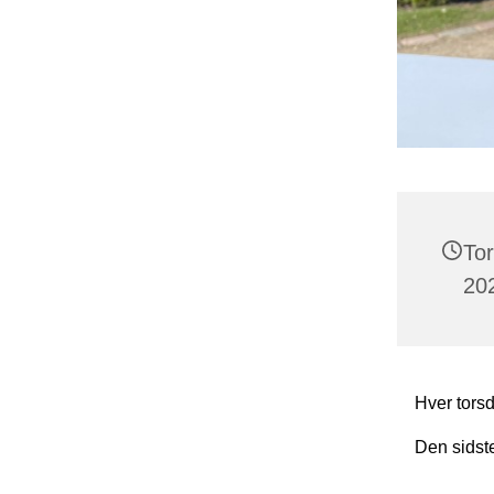
To
202
Hver torsd
Den sidst