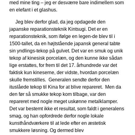
med mine ting – jeg er desværre bare indimellem som
en elefant i et glashus.
Jeg blev derfor glad, da jeg opdagede den
japanske reparationsteknik Kintsugi. Det er en
reparationsteknik, som ifølge en legen-de blev til i
1500-tallet, da en højtstående japansk general tabte
sin yndlings-tekop på gulvet. Det var en smuk og unik
tekop af kinesisk porcelæn, og den kunne ikke sådan
lige erstattes, for frem til det 17. århundrede var det
faktisk kun kineserne, der vidste, hvordan porcelæn
skulle fremstilles. Generalen sendte derfor den
ituslåede tekop til Kina for at blive repareret. Men da
den før så smukke tekop kom tilbage, var den
repareret med nogle meget uskønne metalklamper.
Det var bestemt ikke et resultat, som faldt i generalens
smag, og han opfordrede derfor nogle lokale
kunsthåndværkere til at lede efter en æstetisk
smukkere løsning. Og dermed blev