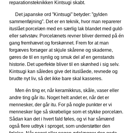
reparationsteknikken Kintsugi skabt.
Det japanske ord ”Kintsugi” betyder: ”gylden
sammenføjning”. Det er en teknik, hvor man reparerer
ituslået porcelæn med en særlig lak blandet med guld-
eller sølvstøv. Porcelænets revner bliver dermed på én
gang fremhævet og forskønnet. Frem for at man
forgæves forsøger at skjule skårene og skaderne,
gøres de til en synlig og smuk del af en genstands
historie. Det uperfekte bliver til en skønhed i sig selv.
Kintsugi kan således give det ituslåede, revnede og
brudte nyt liv, så det ikke bare skal kasseres.
Men én ting er, når keramikkrus, skåle, vaser eller
andre ting går itu. Noget helt andet er, når det er
mennesker, der går itu. For på nogle punkter er vi
mennesker lige så skrøbelige som et stykke porcelæn.
Sådan kan det i hvert fald føles, og vi har såmænd
også flere udtryk i sproget, som understøtter den