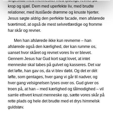
følgeskab med mennesker med tydelige revner på
krop og sjæl. Dem med uperfekte liv, med brudte
relationer, med ituslåede drømme og knuste hjerter.
Jesus søgte aldrig den perfekte facade, men afslørede
tværtimod, at også de mest selvretfærdige og fromme
har skår og revner.
Men han afslørede ikke kun revnerne – han
afslørede også den kærlighed, der kan rumme os,
uanset hvor skåret og revnet vores liv er blevet.
Gennem Jesus har Gud kort sagt lovet, at intet
menneske skal tabes på gulvet og kasseres. Det var
det løfte, han gav os, da vi blev døbt. Og det er dét
løfte, som gentages, hver gang vi går til nadver, og
hver gang velsignelsen lyses over os. Gud giver os
troen på, at han – med kærlighed og tålmodighed – vil
samle ethvert knust menneske op, sætte vores skår på
rette plads og hele det brudte med et drys himmelsk
guldstøv.