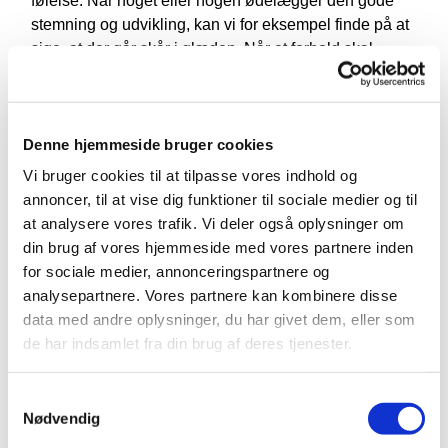
følelse. Når noget eller nogen ødelægger den gode
stemning og udvikling, kan vi for eksempel finde på at
sige, at der går skår i glæden. Når et forhold skal
genoprettes, fordi vi er gået skævt af eller har svigtet
hinanden, kan vi tale om, at vi skal have klinket
skårene. Og vi kender også udtrykket: At blive tabt på
Denne hjemmeside bruger cookies
gulvet. Det er for eksempel ikke længe siden, at en af
overskrifterne på DR’s hjemmeside lød: ”Unge med
Vi bruger cookies til at tilpasse vores indhold og
psykiske problemer kan blive tabt på gulvet”. Artiklen
annoncer, til at vise dig funktioner til sociale medier og til
handlede om, hvordan unge mennesker, der er i
at analysere vores trafik. Vi deler også oplysninger om
behandling for psykiske lidelser, ofte kommer i
din brug af vores hjemmeside med vores partnere inden
problemer, når de fylder 18, fordi overgangen mellem
for sociale medier, annonceringspartnere og
børne-ungepsykiatrien og voksenpsykiatrien ikke
analysepartnere. Vores partnere kan kombinere disse
fungerer optimalt. De bliver tabt på gulvet, og der er
data med andre oplysninger, du har givet dem, eller som
umiddelbart ingen til at samle dem op og hjælpe dem
de har indsamlet fra din brug af deres tjenester.
med at stykke deres liv sammen igen. Og det er
desværre ikke et enestående eksempel, for selv i et
Samtykkevalg
veludviklet velfærds- og sundhedssystem er der
Nødvendig
grupper, som bliver på gulvet.