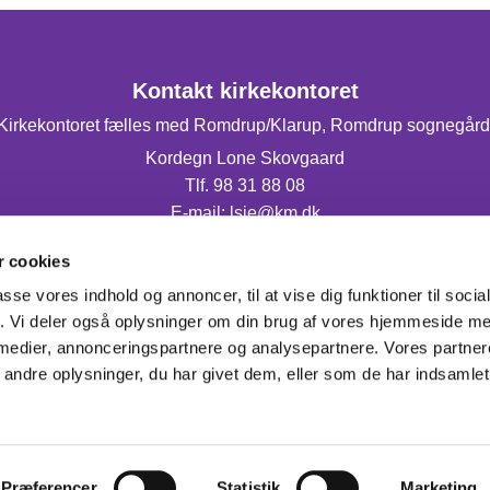
Kontakt kirkekontoret
Kirkekontoret fælles med Romdrup/Klarup, Romdrup sognegård
Kordegn Lone Skovgaard
Tlf. 98 31 88 08
E-mail: lsje@km.dk
Mandag og torsdag fra 9.00-14.00.
 cookies
passe vores indhold og annoncer, til at vise dig funktioner til soci
fik. Vi deler også oplysninger om din brug af vores hjemmeside m
 medier, annonceringspartnere og analysepartnere. Vores partne
ndre oplysninger, du har givet dem, eller som de har indsamlet 
Privatlivspolitik
Log på ChurchDesk
Præferencer
Statistik
Marketing