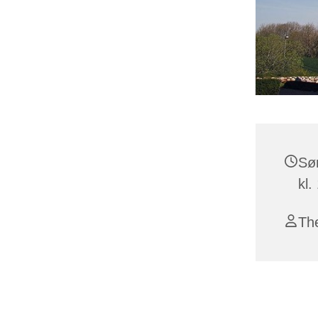
Sø
kl.
Th