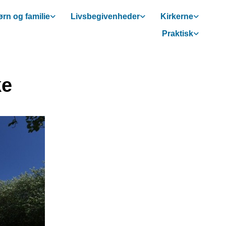
rn og familie
Livsbegivenheder
Kirkerne
Praktisk
ke