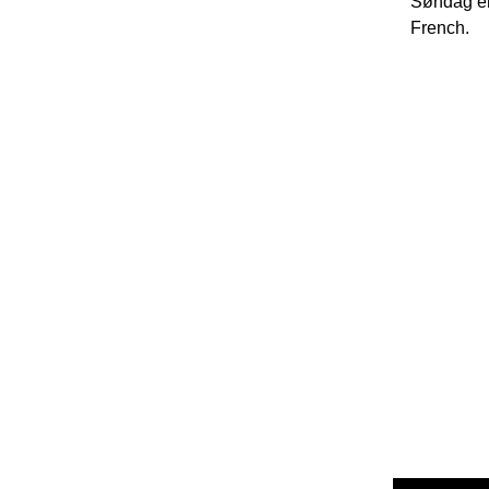
Søndag er 
French.