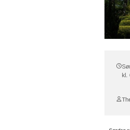
Sø
kl.
Th