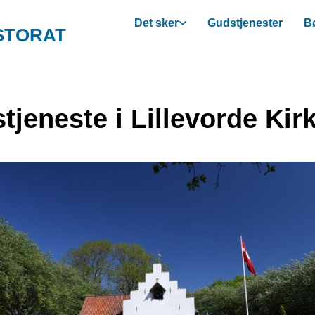
Det sker
Gudstjenester
Bø
STORAT
tjeneste i Lillevorde Kir