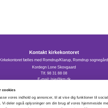
Kontakt kirkekontoret
Kirkekontoret fælles med Romdrup/Klarup, Romdrup sognegård
Kordegn Lone Skovgaard
Tlf. 98 31 88 08
E-mail: lsje@km.dk
Mandag og torsdag fra 9.00-14.00.
 cookies
passe vores indhold og annoncer, til at vise dig funktioner til soci
fik. Vi deler også oplysninger om din brug af vores hjemmeside m