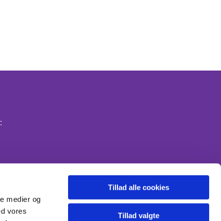
:
Tillad alle cookies
ale medier og
ed vores
Tillad valgte