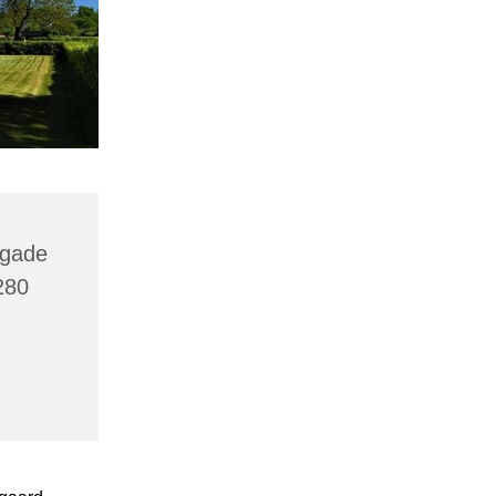
agade
280