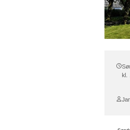
Sø
kl.
Ja