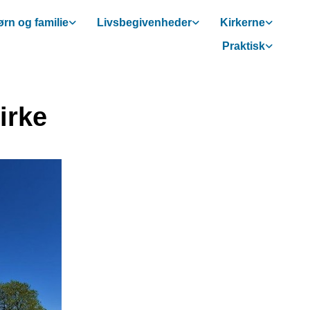
rn og familie
Livsbegivenheder
Kirkerne
Praktisk
irke