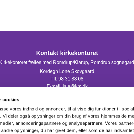
Kontakt kirkekontoret
Kirkekontoret fælles med Romdrup/Klarup, Romdrup sognegård
Kordegn Lone Skovgaard
Tlf. 98 31 88 08
E-mail: lsje@km.dk
Mandag og torsdag fra 9.00-14.00.
 cookies
passe vores indhold og annoncer, til at vise dig funktioner til soci
fik. Vi deler også oplysninger om din brug af vores hjemmeside m
 medier, annonceringspartnere og analysepartnere. Vores partne
ndre oplysninger, du har givet dem, eller som de har indsamlet 