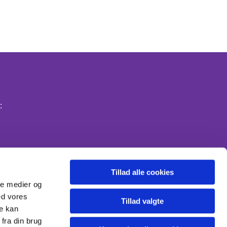
:
Tillad alle cookies
ale medier og
ed vores
Tillad valgte
re kan
fra din brug