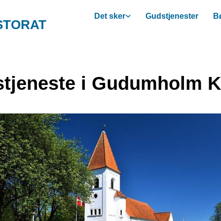
Det sker
Gudstjenester
Bø
STORAT
tjeneste i Gudumholm K