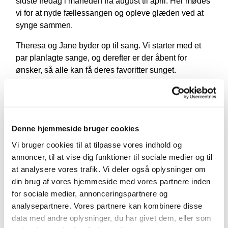
sidste fredag i måneden fra august til april. Her mødes
vi for at nyde fællessangen og opleve glæden ved at
synge sammen.
Theresa og Jane byder op til sang. Vi starter med et
par planlagte sange, og derefter er der åbent for
ønsker, så alle kan få deres favoritter sunget.
Fællessang er ikke kun hyggeligt, det styrker også
både den fysiske og mentale trivsel hos den enkelte.
Når vi synger sammen, skaber vi en stærkere social
sammenhængskraft, hvor alle bidrager til fællesskabet,
Denne hjemmeside bruger cookies
uanset alder og køn.
Vi bruger cookies til at tilpasse vores indhold og
annoncer, til at vise dig funktioner til sociale medier og til
Efter sangen byder vi på kaffe og boller, så der er rig
at analysere vores trafik. Vi deler også oplysninger om
mulighed for at hygge og snakke med hinanden. Det
din brug af vores hjemmeside med vores partnere inden
er en skøn måde at starte weekenden på og møde nye
for sociale medier, annonceringspartnere og
mennesker i nærområdet.
analysepartnere. Vores partnere kan kombinere disse
Det er gratis at deltage, og alle er velkomne, uanset
data med andre oplysninger, du har givet dem, eller som