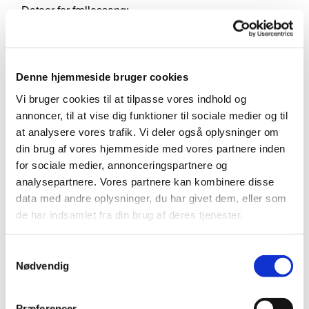
Datoer for fællessang:
19. marts 2025
17. september 2025
19. november 2025
Denne hjemmeside bruger cookies
21. januar 2026
Vi bruger cookies til at tilpasse vores indhold og
annoncer, til at vise dig funktioner til sociale medier og til
Undervejs byder vi på kaffe og et stykke kage. Det er
at analysere vores trafik. Vi deler også oplysninger om
gratis at deltage, og der kræves ingen tilmelding.
din brug af vores hjemmeside med vores partnere inden
Vi glæder os til at synge med jer!
for sociale medier, annonceringspartnere og
analysepartnere. Vores partnere kan kombinere disse
data med andre oplysninger, du har givet dem, eller som
de har indsamlet fra din brug af deres tjenester.
Samtykkevalg
Nødvendig
Præferencer