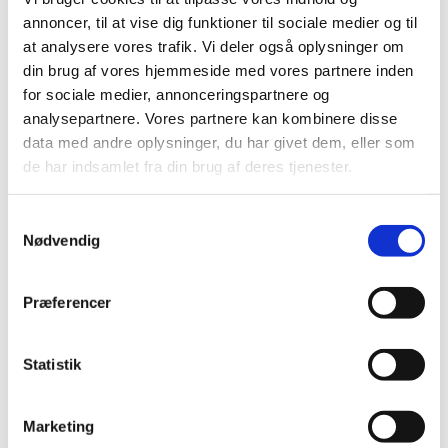
Praktisk information:
annoncer, til at vise dig funktioner til sociale medier og til
at analysere vores trafik. Vi deler også oplysninger om
️ Tidspunkt: onsdage i to hold: kl 9.30 og 10.45
din brug af vores hjemmeside med vores partnere inden
med
fælles kaffepause kl. 10.15
for sociale medier, annonceringspartnere og
Sted: Sognegården i Storvorde, Tofthøjvej 37, 9280
analysepartnere. Vores partnere kan kombinere disse
Storvorde
data med andre oplysninger, du har givet dem, eller som
de har indsamlet fra din brug af deres tjenester.
Alder: Babysalmesang er egnet til babyer fra 2-10
måneder.
Samtykkevalg
Nødvendig
Tilmelding:
https://forms.churchdesk.com/f/YmxocJeZ3x
Det er gratis at gå til babysalmesang.
Præferencer
Vi glæder os til at byde dig og din baby velkommen til
Statistik
babysalmesang. Har du spørgsmål, er du meget
velkommen til at kontakte Amalie på amc@km.dk
Marketing