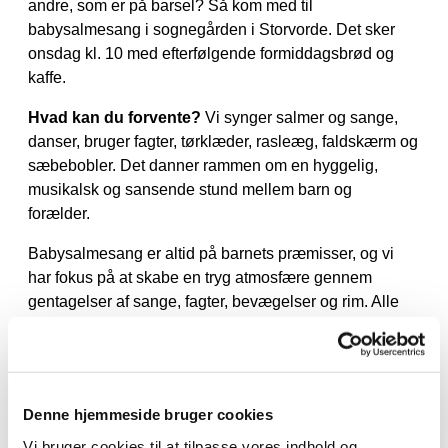
andre, som er på barsel? Så kom med til
babysalmesang i sognegården i Storvorde. Det sker
onsdag kl. 10 med efterfølgende formiddagsbrød og
kaffe.
Hvad kan du forvente?
Vi synger salmer og sange,
danser, bruger fagter, tørklæder, rasleæg, faldskærm og
sæbebobler. Det danner rammen om en hyggelig,
musikalsk og sansende stund mellem barn og
forælder.
Babysalmesang er altid på barnets præmisser, og vi
har fokus på at skabe en tryg atmosfære gennem
gentagelser af sange, fagter, bevægelser og rim. Alle
kan være med - det kræver hverken sangtalent eller
kendskab til kirken.
Babysalmesang er fra 21. oktober til 9. december (intet
hold i uge 45) :)
Denne hjemmeside bruger cookies
Vi bruger cookies til at tilpasse vores indhold og